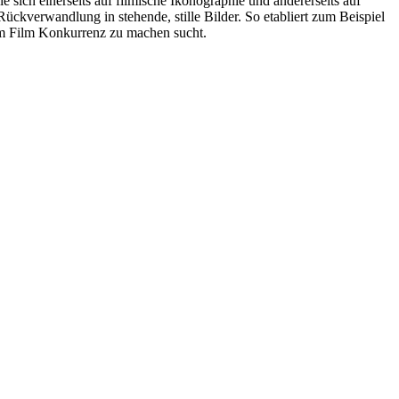
 sich einerseits auf filmische Ikonographie und andererseits auf
ckverwandlung in stehende, stille Bilder. So etabliert zum Beispiel
dem Film Konkurrenz zu machen sucht.