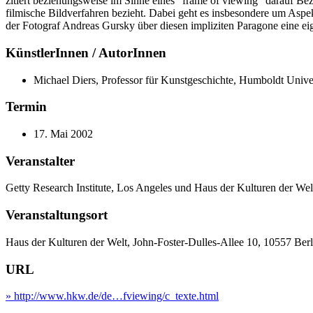
zitiert beziehungsweise im Sinne eines "frame of viewing" darauf Bez
filmische Bildverfahren bezieht. Dabei geht es insbesondere um Aspe
der Fotograf Andreas Gursky über diesen impliziten Paragone eine ei
KünstlerInnen / AutorInnen
Michael Diers, Professor für Kunstgeschichte, Humboldt Univer
Termin
17. Mai 2002
Veranstalter
Getty Research Institute, Los Angeles und Haus der Kulturen der Welt
Veranstaltungsort
Haus der Kulturen der Welt, John-Foster-Dulles-Allee 10, 10557 Ber
URL
» http://www.hkw.de/de…fviewing/c_texte.html