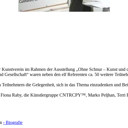
r Kunstverein im Rahmen der Ausstellung „Ohne Schnur – Kunst und d
 Gesellschaft“ waren neben den elf Referenten ca. 50 weitere Teiln
Teilnehmern die Gelegenheit, sich in das Thema einzudenken und Beis
iona Raby, die Künstlergruppe CNTRCPY™, Marko Peljhan, Terri Rueb
en
› Biografie