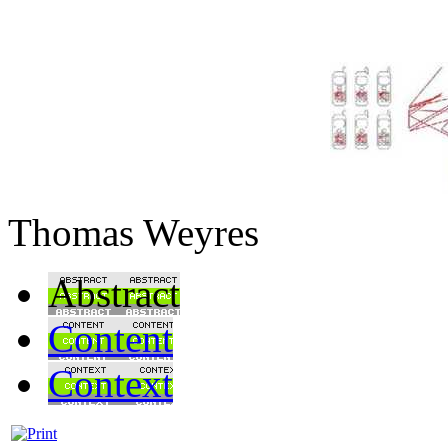
Thomas Weyres
Abstract
Content
Context