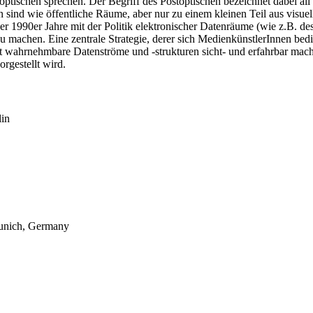
stoptischen sprechen. Der Begriff des Postoptischen bezeichnet dabei a
ind wie öffentliche Räume, aber nur zu einem kleinen Teil aus visuel
 der 1990er Jahre mit der Politik elektronischer Datenräume (wie z.B. des
 zu machen. Eine zentrale Strategie, derer sich MedienkünstlerInnen b
cht wahrnehmbare Datenströme und -strukturen sicht- und erfahrbar mac
rgestellt wird.
lin
Munich, Germany