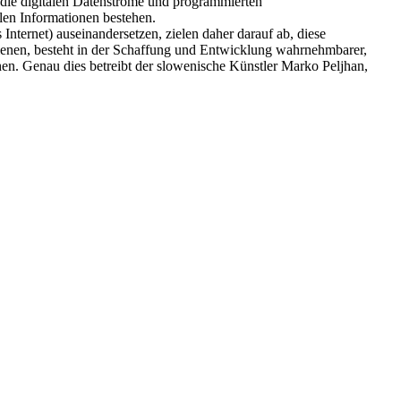
ll die digitalen Datenströme und programmierten
len Informationen bestehen.
 Internet) auseinandersetzen, zielen daher darauf ab, diese
edienen, besteht in der Schaffung und Entwicklung wahrnehmbarer,
hen. Genau dies betreibt der slowenische Künstler Marko Peljhan,