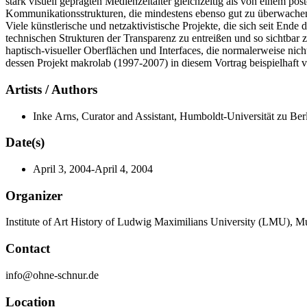
stark visuell geprägten Medienzeitalter gleichzeitig als von einem po
Kommunikationsstrukturen, die mindestens ebenso gut zu überwachen s
Viele künstlerische und netzaktivistische Projekte, die sich seit Ende
technischen Strukturen der Transparenz zu entreißen und so sichtbar
haptisch-visueller Oberflächen und Interfaces, die normalerweise ni
dessen Projekt makrolab (1997-2007) in diesem Vortrag beispielhaft vo
Artists / Authors
Inke Arns, Curator and Assistant, Humboldt-Universität zu Ber
Date(s)
April 3, 2004-April 4, 2004
Organizer
Institute of Art History of Ludwig Maximilians University (LMU), 
Contact
info@ohne-schnur.de
Location