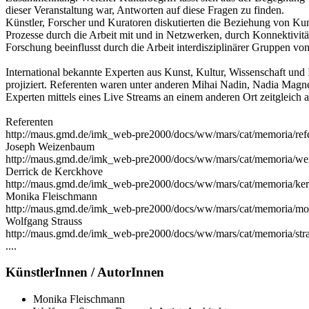
dieser Veranstaltung war, Antworten auf diese Fragen zu finden.
Künstler, Forscher und Kuratoren diskutierten die Beziehung von Ku
Prozesse durch die Arbeit mit und in Netzwerken, durch Konnektivitä
Forschung beeinflusst durch die Arbeit interdisziplinärer Gruppen vo
International bekannte Experten aus Kunst, Kultur, Wissenschaft und
projiziert. Referenten waren unter anderen Mihai Nadin, Nadia Mag
Experten mittels eines Live Streams an einem anderen Ort zeitgleic
Referenten
http://maus.gmd.de/imk_web-pre2000/docs/ww/mars/cat/memoria/ref
Joseph Weizenbaum
http://maus.gmd.de/imk_web-pre2000/docs/ww/mars/cat/memoria/w
Derrick de Kerckhove
http://maus.gmd.de/imk_web-pre2000/docs/ww/mars/cat/memoria/ke
Monika Fleischmann
http://maus.gmd.de/imk_web-pre2000/docs/ww/mars/cat/memoria/mo
Wolfgang Strauss
http://maus.gmd.de/imk_web-pre2000/docs/ww/mars/cat/memoria/str
....
KünstlerInnen / AutorInnen
Monika Fleischmann