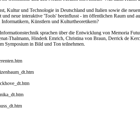
nst, Kultur und Technologie in Deutschland und Italien sowie die neu
t und neue interaktive 'Tools' beeinflusst - im öffentlichen Raum und
n Informatikern, Künstlern und Kulturtheoretikern?
 Informationstechnik sprachen über die Entwicklung von Memoria Futura
nenat-Thalmann, Hinderk Emrich, Christina von Braun, Derrick de Ker
h am Symposium in Bild und Ton teilnehmen.
erenten.htm
eizenbaum_dt.htm
rckhove_dt.htm
nika_dt.htm
auss_dt.htm