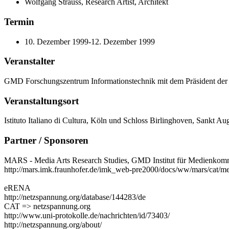
Wolfgang Strauss, Research Artist, Architekt
Termin
10. Dezember 1999-12. Dezember 1999
Veranstalter
GMD Forschungszentrum Informationstechnik mit dem Präsident der GM
Veranstaltungsort
Istituto Italiano di Cultura, Köln und Schloss Birlinghoven, Sankt Au
Partner / Sponsoren
MARS - Media Arts Research Studies, GMD Institut für Medienkom
http://mars.imk.fraunhofer.de/imk_web-pre2000/docs/ww/mars/cat/me
eRENA
http://netzspannung.org/database/144283/de
CAT => netzspannung.org
http://www.uni-protokolle.de/nachrichten/id/73403/
http://netzspannung.org/about/