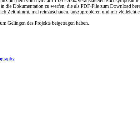
nanz auf dem vom IMG am 15.01.2004 veranstalteten Fachsymposium "Gen
 in die Dokumentation zu werfen, die als PDF-File zum Download bereit ste
ich Zeit nimmt, mal reinzuschauen, auszuprobieren und mir vielleicht 
zum Gelingen des Projekts beigetragen haben.
ography