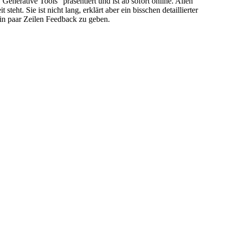
erative Tools" präsentiert und ist ab sofort online. Allen
ht. Sie ist nicht lang, erklärt aber ein bisschen detaillierter
ein paar Zeilen Feedback zu geben.