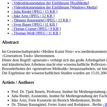
› Videodokumentation der Einführung [RealMedia]
› Videodokumentation der Einführung [Windows Media]
› Julia Riedel [JPEG | 15 KB ]
› Inke Arns [JPEG | 12 KB ]
› Tilmann Baumgärtel [JPEG | 13 KB ]
› Sven Bauer [JPEG | 11 KB ]
› Florian Cramer [JPEG | 9 KB ]
› Thomas Weiß [JPEG | 11 KB ]
Abstract
Im Gemeinschaftsprojekt »Medien Kunst Netz« ww.medienkunstnetz.de
»Generativen Tools« übernommen.
Hinter dem Begriff »generativ« verbirgt sich das große Arbeitsgebie
und künstlerischen Arbeitens macht eine wissenschaftliche Reflexion 
Besonderheiten der »generativen Methodik« herauszuarbeiten, sie hist
Die Ergebnisse der wissenschaftlichen Studien wurden am 15.01.2004
Artists / Authors
Prof. Dr. Tjark Ihmels, Professor, Institut für Mediengestaltu
Julia Riedel, Assistentin, Institut für Mediengestaltung der F
Inke Arns, Freie Kuratorin im Bereich Medienkunst, Berlin
Dr. Tilman Baumgärtel, Freier Autor und Redakteur , Berlin
› 