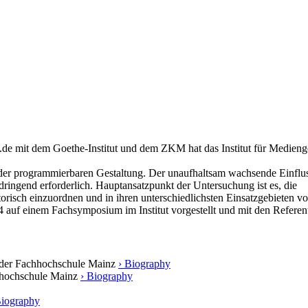
 mit dem Goethe-Institut und dem ZKM hat das Institut für Medienges
t der programmierbaren Gestaltung. Der unaufhaltsam wachsende Einflus
dringend erforderlich. Hauptansatzpunkt der Untersuchung ist es, die
orisch einzuordnen und in ihren unterschiedlichsten Einsatzgebieten vo
 auf einem Fachsymposium im Institut vorgestellt und mit den Referen
ng der Fachhochschule Mainz
› Biography
achhochschule Mainz
› Biography
Biography