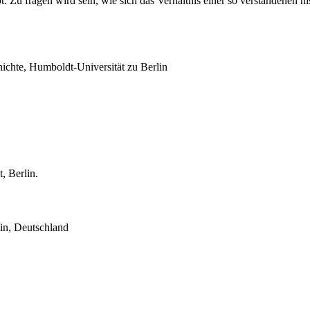
. Zu fragen wird sein, wie sich das Verhältnis einer so verstandenen h
ichte, Humboldt-Universität zu Berlin
, Berlin.
lin, Deutschland