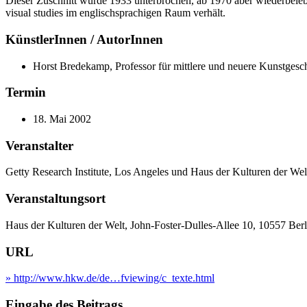
Dieser Zuschnitt wurde 1933 unterbrochen, ab 1970 aber wiederbelebt
visual studies im englischsprachigen Raum verhält.
KünstlerInnen / AutorInnen
Horst Bredekamp, Professor für mittlere und neuere Kunstgesch
Termin
18. Mai 2002
Veranstalter
Getty Research Institute, Los Angeles und Haus der Kulturen der Welt
Veranstaltungsort
Haus der Kulturen der Welt, John-Foster-Dulles-Allee 10, 10557 Ber
URL
» http://www.hkw.de/de…fviewing/c_texte.html
Eingabe des Beitrags