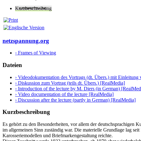
Kurzbeschreibung
netzspannung.org
› Frames of Viewing
Dateien
› Videodokumentation des Vortrags (dt. Übers.) mit Einleitung
› Diskussion zum Vortrag (teils dt. Übers.) [RealMedia]
› Introduction of the lecture by M. Diers (in German) [RealMed
› Video documentation of the lecture [RealMedia]
› Discussion after the lecture (partly in German) [RealMedia]
Kurzbeschreibung
Es gehört zu den Besonderheiten, vor allem der deutschsprachigen Kun
im allgemeinen Sinn zuständig war. Die materielle Grundlage lag se
Karosseriemodellen und Briefmarkengestaltung reichte.