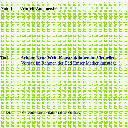
AutorIn:
Annett Zinsmeister
Titel:
Schöne Neue Welt: Konstruktionen im Virtuellen
Vortrag im Rahmen der Bad Emser Medienkunsttage
Datei:
Videodokumentation des Vortrags