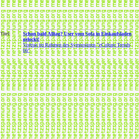
Titel:
Schon bald Alltag? User vom Sofa in Einkaufsladen
gelockt!
Vortrag im Rahmen des Symposiums "eCulture Trends
06"