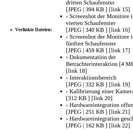
dritten Schaufenster
[JPEG | 394 KB ]
[link 15]
› Screenshot der Monitore 
vierten Schaufenster
[JPEG | 340 KB ]
[link 16]
Verlinkte Dateien:
› Screenshot der Monitore 
fünften Schaufenster
[JPEG | 459 KB ]
[link 17]
› Dokumentation der
Betrachterinteraktion [4 M
[link 18]
› Interaktionsbereich
[JPEG | 332 KB ]
[link 19]
› Kalibrierung einer Kamer
[312 KB ]
[link 20]
› Hardwareintegration offe
[JPEG | 251 KB ]
[link 21]
› Hardwareintegration gesc
[JPEG | 162 KB ]
[link 22]