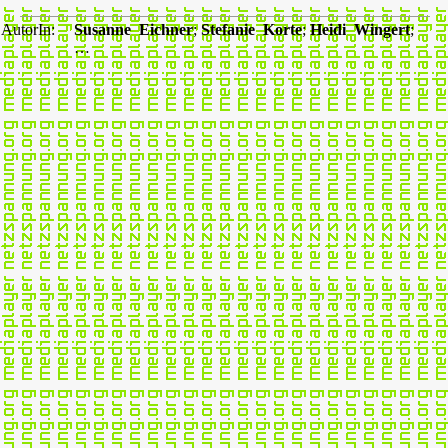
AutorIn:
Susanne Eichner
;
Stefanie Korte
;
Heidi Wingert
;
…