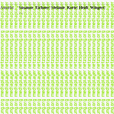
AutorIn:
Susanne Eichner
;
Stefanie Korte
;
Heidi Wingert
;
…