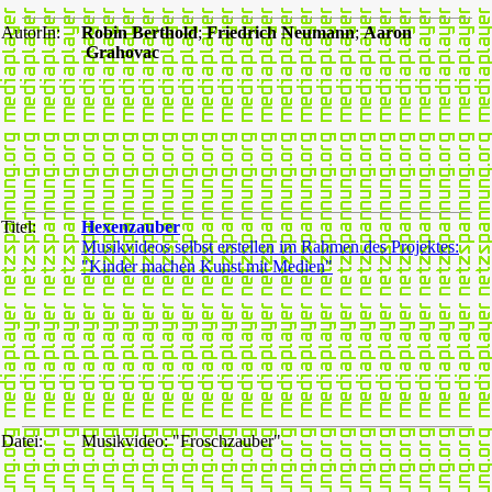
AutorIn:
Robin Berthold
;
Friedrich Neumann
;
Aaron
Grahovac
Titel:
Hexenzauber
Musikvideos selbst erstellen im Rahmen des Projektes:
"Kinder machen Kunst mit Medien"
Datei:
Musikvideo: "Froschzauber"