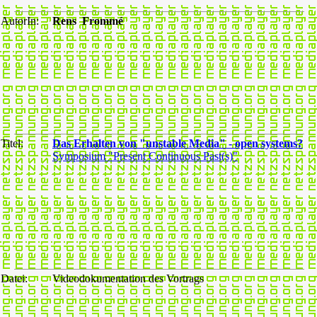
AutorIn:
Rens Frommé
Titel:
Das Erhalten von "unstable Media" - open systems?
Symposium "Present Continuous Past(s)"
Datei:
Videodokumentation des Vortrags