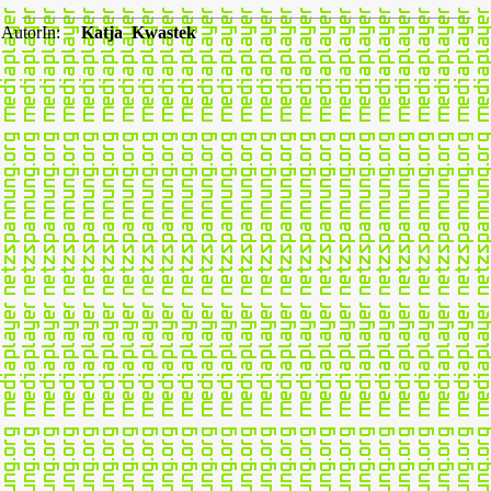
AutorIn:
Katja Kwastek