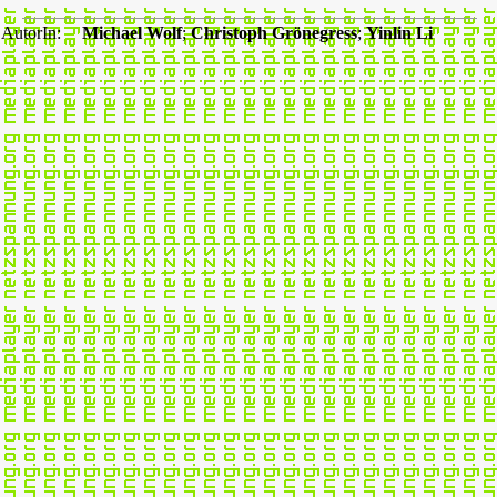
AutorIn:
Michael Wolf
;
Christoph Grönegress
;
Yinlin Li