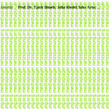
AutorIn:
Prof. Dr. Tjark Ihmels
;
Julia Riedel
;
Inke Arns
; …