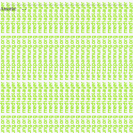
AutorIn:
- -