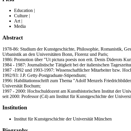
Education |
Culture |
Art |
Media
Abstract
1978-86: Studium der Kunstgeschichte, Philosophie, Romanistik, Ge
Urbanistik an den Universitäten Bonn, Florenz und Paris;
1986: Promotion über "Ut pictura poesis non erit. Denis Diderots Kun
1984 - 1987: Journalistische Tätigkeit bei der italienischen Tageszei
1987 -1992 und 1993-1997: Wissenschaftlicher Mitarbeiter bzw. Hoch
1992/93: J.P. Getty-Postgraduate-Stipendium;
1996: Habilitationsschrift zum Thema "Adolf Menzels Friedrichbilder.
Universität Bochum;
1997 - 2000: Hochschuldozent am Kunsthistorischen Institut der Univ
seit 2000: Professor (C4) am Institut für Kunstgeschichte der Univers
Institution
Institut für Kunstgeschichte der Universität München
Biography