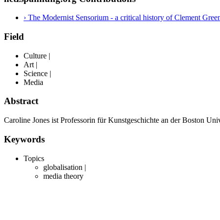
› The Modernist Sensorium - a critical history of Clement Gree
Field
Culture |
Art |
Science |
Media
Abstract
Caroline Jones ist Professorin für Kunstgeschichte an der Boston Un
Keywords
Topics
globalisation |
media theory