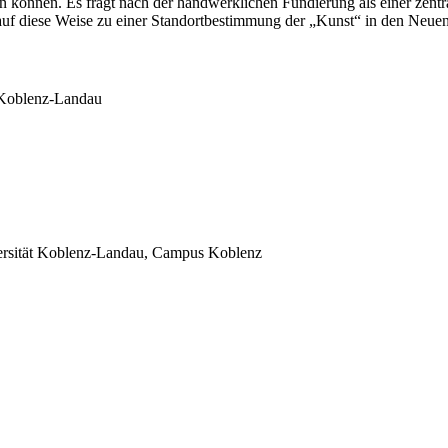
önnen. Es fragt nach der handwerklichen Fundierung als einer zentral
 auf diese Weise zu einer Standortbestimmung der „Kunst“ in den Neue
t Koblenz-Landau
iversität Koblenz-Landau, Campus Koblenz