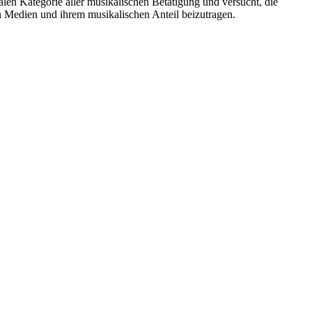
en Kategorie aller musikalischen Betätigung und versucht, die
n Medien und ihrem musikalischen Anteil beizutragen.