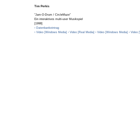
Tim Perkis
"Jam-O-Drum / CircleMaze"
Ein interaktives multi-user Musikspiel
[1998]
› Datenbankeintrag
› Video [Windows Media]
› Video [Real Media]
› Video [Windows Media]
› Video