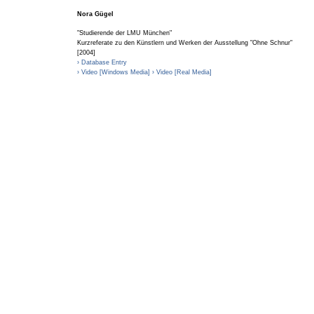
Nora Gügel
"Studierende der LMU München"
Kurzreferate zu den Künstlern und Werken der Ausstellung "Ohne Schnur"
[2004]
› Database Entry
› Video [Windows Media]
› Video [Real Media]