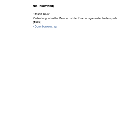
Nic Tandavanitj
"Desert Rain"
Verbindung virtueller Räume mit der Dramaturgie realer Rollenspiele
[1999]
› Datenbankeintrag