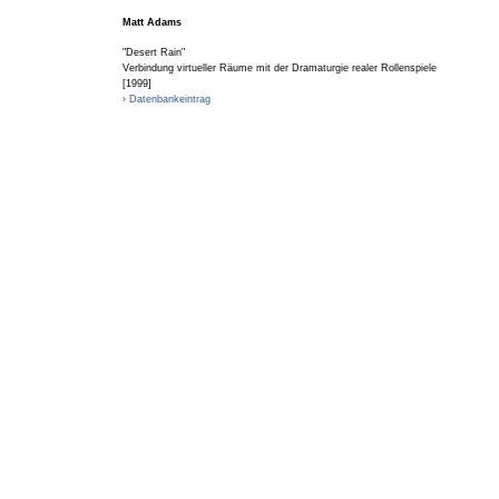
Matt Adams
"Desert Rain"
Verbindung virtueller Räume mit der Dramaturgie realer Rollenspiele
[1999]
› Datenbankeintrag