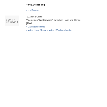
Yang Zhenzhong
› zur Person
"922 Rice Corns"
Video eines "Wettbewerbs" zwischen Hahn und Henne
[2000]
› Datenbankeintrag
› Video [Real Media]
› Video [Windows Media]