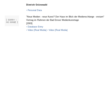
Dietrich Grünewald
› Personal Data
"Neue Medien - neue Kunst? Der Hase im Blick der Medienschlange - erstarrt"
Vortrag im Rahmen der Bad Emser Medienkunsttage
[2003]
› Database Entry
› Video [Real Media]
› Video [Real Media]